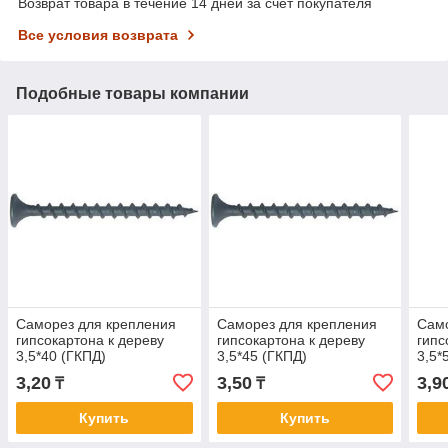
Возврат товара в течение 14 дней за счет покупателя
Все условия возврата
Подобные товары компании
Саморез для крепления
Саморез для крепления
Само
гипсокартона к дереву
гипсокартона к дереву
гипс
3,5*40 (ГКПД)
3,5*45 (ГКПД)
3,5*
3,20
3,50
3,9
₸
₸
Купить
Купить