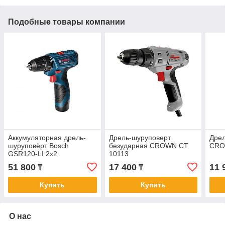
Подобные товары компании
Аккумуляторная дрель-
Дрель-шуруповерт
Дрел
шуруповёрт Bosch
безударная CROWN CT
CRO
GSR120-LI 2x2
10113
06019G8000
51 800
17 400
11 
₸
₸
Купить
Купить
О нас