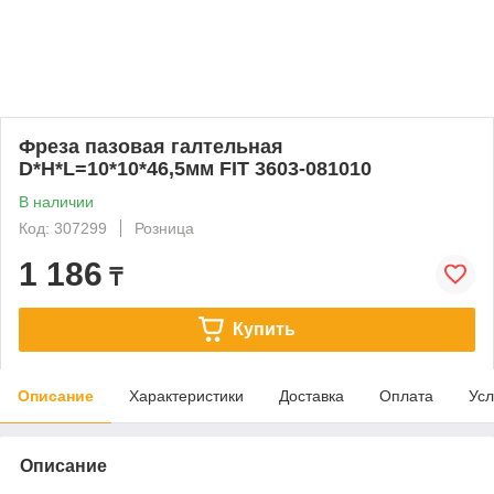
Фреза пазовая галтельная
D*H*L=10*10*46,5мм FIT 3603-081010
В наличии
Код: 307299
Розница
1 186
₸
Купить
Описание
Характеристики
Доставка
Оплата
Усл
Описание