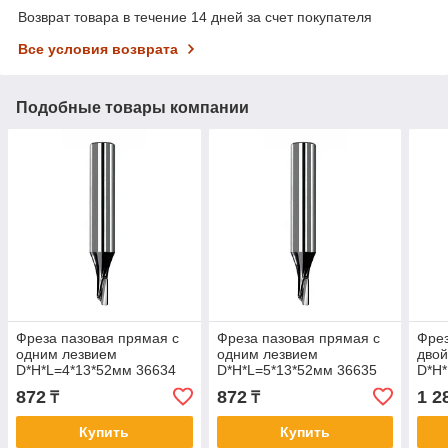
Возврат товара в течение 14 дней за счет покупателя
Все условия возврата
Подобные товары компании
Фреза пазовая прямая с
Фреза пазовая прямая с
Фрез
одним лезвием
одним лезвием
дво
D*H*L=4*13*52мм 36634
D*H*L=5*13*52мм 36635
D*H*
872
872
1 2
₸
₸
Купить
Купить