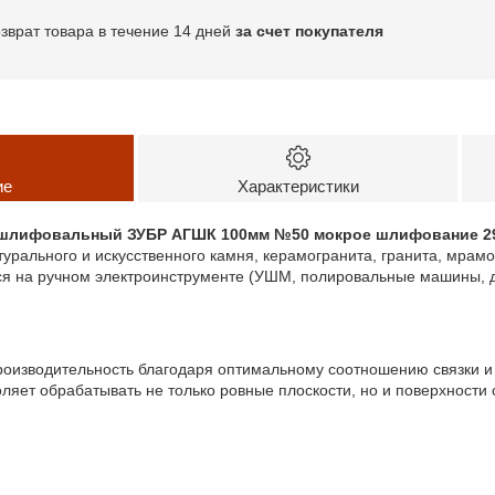
озврат товара в течение 14 дней
за счет покупателя
ие
Характеристики
 шлифовальный ЗУБР АГШК 100мм №50 мокрое шлифование 29
турального и искусственного камня, керамогранита, гранита, мра
ся на ручном электроинструменте (УШМ, полировальные машины, д
роизводительность благодаря оптимальному соотношению связки и
оляет обрабатывать не только ровные плоскости, но и поверхности