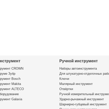
нструмент
Ручной инструмент
трумент CROWN
Наборы автоинструмента
руме Зубр
Для штукатурно-отделочных раб
румент Bosch
Ключи
румент Makita
Малярный инструмент
трумент ALTECO
Отвёртки
борудование
Ручной измерительный инструме
румент Galaxia
Ударно-рычажный инструмент
Шарнирно-губцевый инструмент