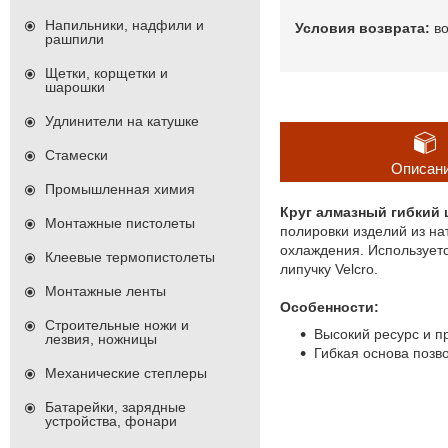
Напильники, надфили и
в
рашпили
Щетки, корщетки и
шарошки
Удлинители на катушке
Стамески
Описан
Промышленная химия
Круг алмазный гибкий
Монтажные пистолеты
полировки изделий из на
охлаждения. Использует
Клеевые термопистолеты
липучку Velcro.
Монтажные ленты
Особенности:
Строительные ножи и
Высокий ресурс и п
лезвия, ножницы
Гибкая основа позв
Механические степлеры
Батарейки, зарядные
устройства, фонари