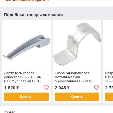
Подобные товары компании
Держатель кабеля
Скоба однолапковая
Патр
односторонний 136мм
металлическая
6.8*
(20шт/уп) серый F-CCE
оцинкованная F-CM16
1-2-
Fixpistols 2-2-4-6215
Fixpistols 2-2-4-0265
1 820
2 048
2 7
₸
₸
Купить
Купить
О нас