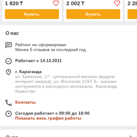
Fixpistols 2-2-4-6215
1-3-0210
1-3-
1 820
2 002
2 2
₸
₸
Купить
Купить
О нас
Рейтинг не сформирован
Менее 5 отзывов за последний год
Работает с 14.12.2011
г. Караганда
ул. Ермекова, 17 - центральный магазин (выдача
интернет заказов); ул. Молокова 119/1 Б - магазин
инструмента и расходного материала;, Караганда,
Казахстан
Контакты
Сегодня работает с 09:00 до 18:00
Показать весь график работы