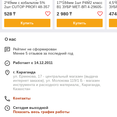
2*49мм с кобальтом 5%
17*184мм 1шт P4M2 класс
4,5*
2шт CUTOP PROFI 48-357
В1 ЗУБР МЕТ-ВП 4-29605-
ЗУБ
184-17
528
2 980
474
₸
₸
Купить
Купить
О нас
Рейтинг не сформирован
Менее 5 отзывов за последний год
Работает с 14.12.2011
г. Караганда
ул. Ермекова, 17 - центральный магазин (выдача
интернет заказов); ул. Молокова 119/1 Б - магазин
инструмента и расходного материала;, Караганда,
Казахстан
Контакты
Сегодня выходной
Показать весь график работы