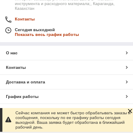
инструмента и расходного материала;, Караганда,
Казахстан
Контакты
Сегодня выходной
Показать весь график работы
О нас
Контакты
Доставка и оплата
График работы
Полная версия сайта
Сейчас компания не может быстро обрабатывать заказы и
сообщения, поскольку по ее графику работы сегодня
выходной. Ваша заявка будет обработана в ближайший
Сайт создан на маркетплейсе
Satu.kz
рабочий день.