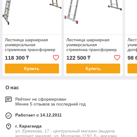
Лестница шарнирная
Лестница шарнирная
Лест
универсальная
универсальная
унив
стремянка-трансформер
стремянка-трансформер
доп
4*4 KRAUSE Corda 085047
4*3 KRAUSE Corda 085009
Cord
118 300
122 500
98 
₸
₸
Купить
Купить
О нас
Рейтинг не сформирован
Менее 5 отзывов за последний год
Работает с 14.12.2011
г. Караганда
ул. Ермекова, 17 - центральный магазин (выдача
интернет заказов); ул. Молокова 119/1 Б - магазин