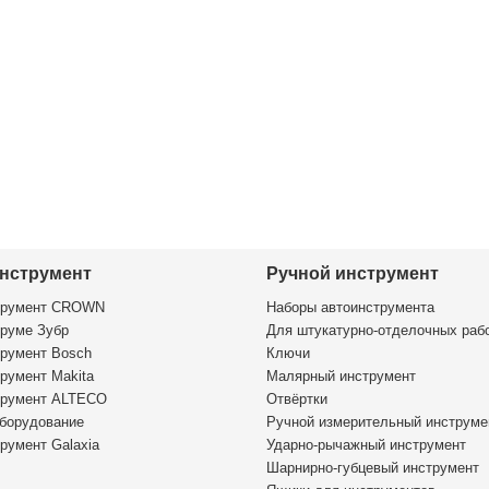
нструмент
Ручной инструмент
трумент CROWN
Наборы автоинструмента
руме Зубр
Для штукатурно-отделочных раб
румент Bosch
Ключи
румент Makita
Малярный инструмент
трумент ALTECO
Отвёртки
борудование
Ручной измерительный инструме
румент Galaxia
Ударно-рычажный инструмент
Шарнирно-губцевый инструмент