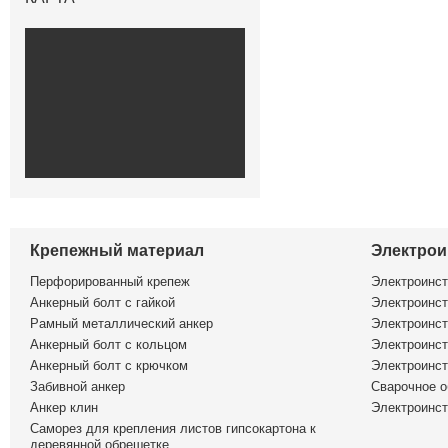
Крепежный материал
Электрои
Перфорированный крепеж
Электроинс
Анкерный болт с гайкой
Электроинст
Рамный металлический анкер
Электроинст
Анкерный болт с кольцом
Электроинст
Анкерный болт с крючком
Электроинс
Забивной анкер
Сварочное о
Анкер клин
Электроинст
Саморез для крепления листов гипсокартона к
деревянной обрешетке