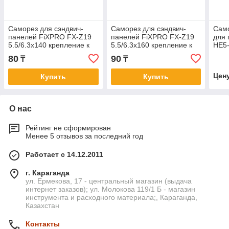
Саморез для cэндвич-
Саморез для cэндвич-
Сам
панелей FiXPRO FX-Z19
панелей FiXPRO FX-Z19
для 
5.5/6.3х140 крепление к
5.5/6.3х160 крепление к
HE5-
подконструкциям до 14
подконструкциям до 14
80
90
₸
₸
мм
мм
Цен
Купить
Купить
О нас
Рейтинг не сформирован
Менее 5 отзывов за последний год
Работает с 14.12.2011
г. Караганда
ул. Ермекова, 17 - центральный магазин (выдача
интернет заказов); ул. Молокова 119/1 Б - магазин
инструмента и расходного материала;, Караганда,
Казахстан
Контакты