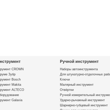
нструмент
Ручной инструмент
трумент CROWN
Наборы автоинструмента
руме Зубр
Для штукатурно-отделочных раб
румент Bosch
Ключи
румент Makita
Малярный инструмент
трумент ALTECO
Отвёртки
борудование
Ручной измерительный инструме
румент Galaxia
Ударно-рычажный инструмент
Шарнирно-губцевый инструмент