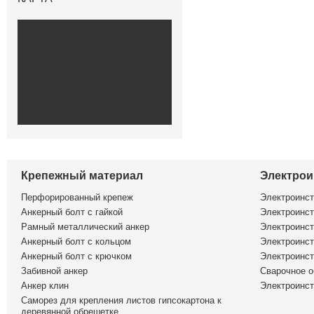
Крепежный материал
Электрои
Перфорированный крепеж
Электроинс
Анкерный болт с гайкой
Электроинст
Рамный металлический анкер
Электроинст
Анкерный болт с кольцом
Электроинст
Анкерный болт с крючком
Электроинс
Забивной анкер
Сварочное о
Анкер клин
Электроинст
Саморез для крепления листов гипсокартона к
деревянной обрешетке