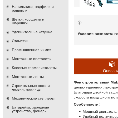
Напильники, надфили и
рашпили
Щетки, корщетки и
шарошки
Удлинители на катушке
в
Стамески
Промышленная химия
Монтажные пистолеты
Клеевые термопистолеты
Описан
Монтажные ленты
Фен строительный Mak
Строительные ножи и
целью удаления лакокрас
лезвия, ножницы
Благодаря двойной защит
скорости воздушного пот
Механические степлеры
Особенности:
Батарейки, зарядные
устройства, фонари
Мощный двигатель;
Удобный ползунков